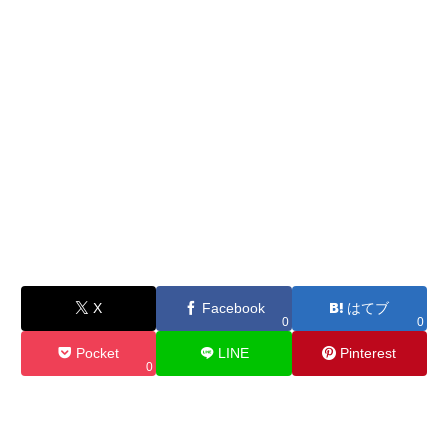
X
Facebook
はてブ
0
0
Pocket
LINE
Pinterest
0