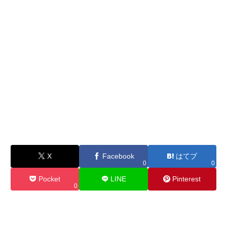
X
Facebook
はてブ
0
0
Pocket
LINE
Pinterest
0