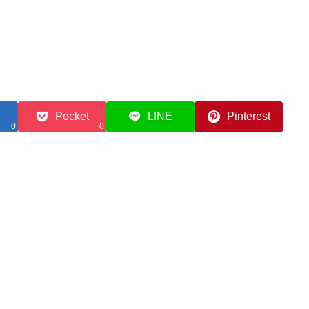
Pocket
LINE
Pinterest
0
0