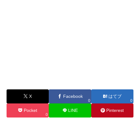
X
Facebook
はてブ
0
0
Pocket
LINE
Pinterest
0