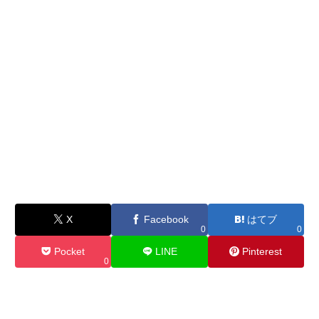
X
Facebook
はてブ
0
0
Pocket
LINE
Pinterest
0