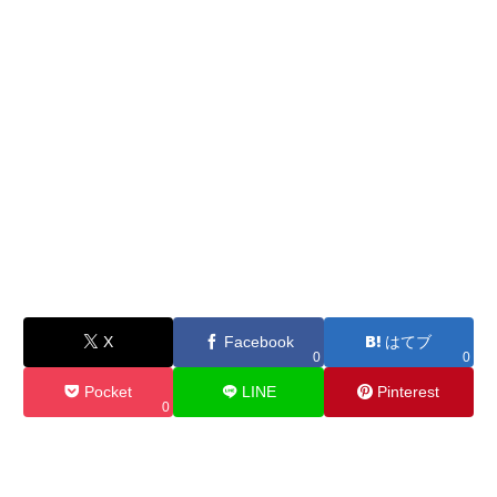
X
Facebook
はてブ
0
0
Pocket
LINE
Pinterest
0