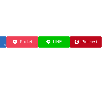
Pocket
LINE
Pinterest
0
0