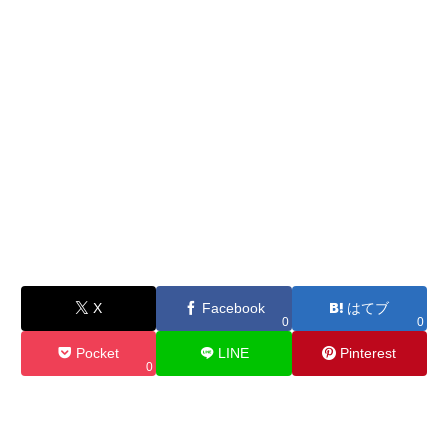
X
Facebook
はてブ
0
0
Pocket
LINE
Pinterest
0