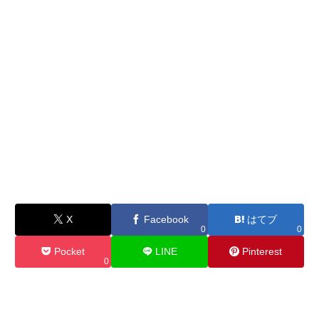
X
Facebook
はてブ
0
0
Pocket
LINE
Pinterest
0