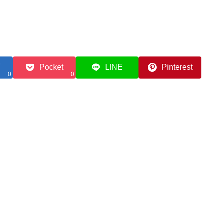
Pocket
LINE
Pinterest
0
0