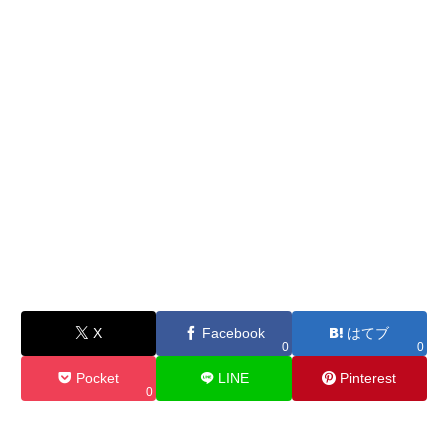
X
Facebook
はてブ
0
0
Pocket
LINE
Pinterest
0