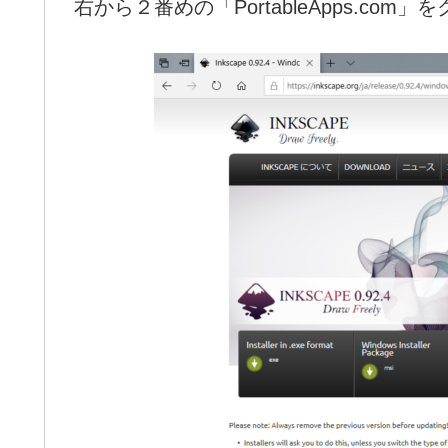
右から２番めの「PortableApps.com