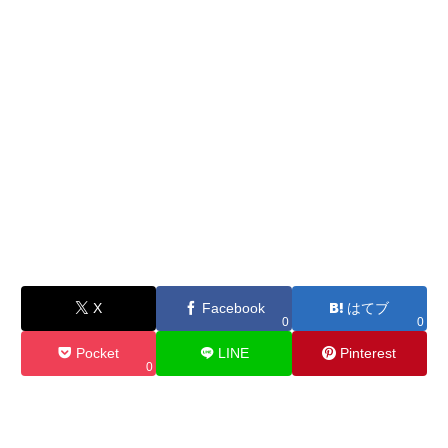
X
Facebook
はてブ
0
0
Pocket
LINE
Pinterest
0