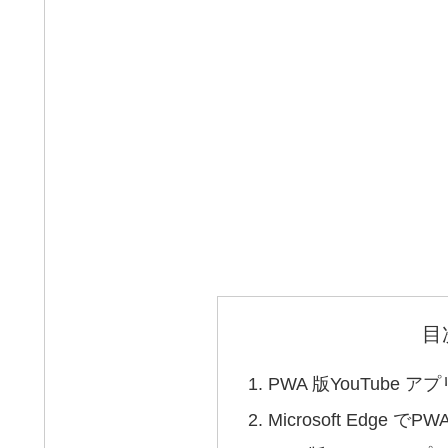
目
PWA 版YouTube
Microsoft Edge 