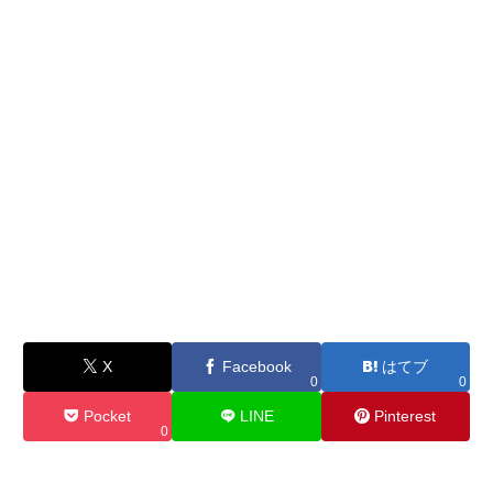
X
Facebook
はてブ
0
0
Pocket
LINE
Pinterest
0