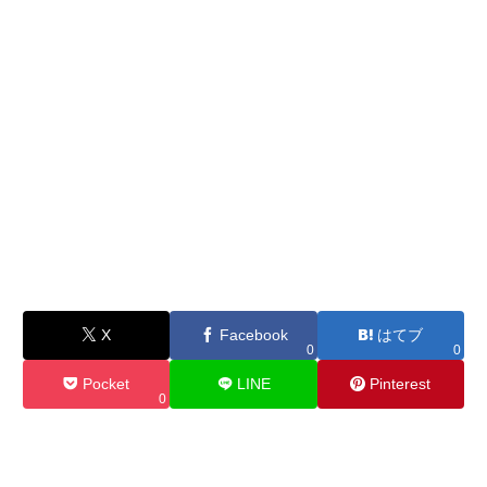
X
Facebook
はてブ
0
0
Pocket
LINE
Pinterest
0