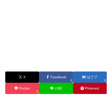
X
Facebook
はてブ
0
0
Pocket
LINE
Pinterest
0