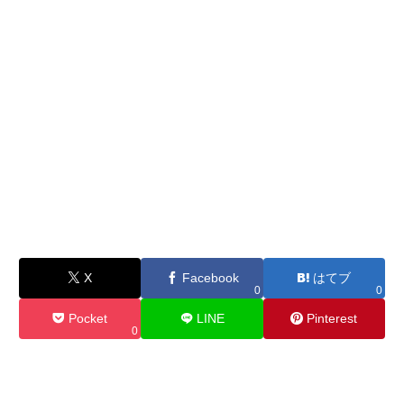
X
Facebook
はてブ
0
0
Pocket
LINE
Pinterest
0