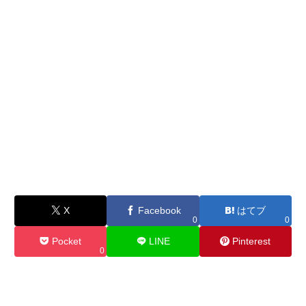
X
Facebook
はてブ
0
0
Pocket
LINE
Pinterest
0