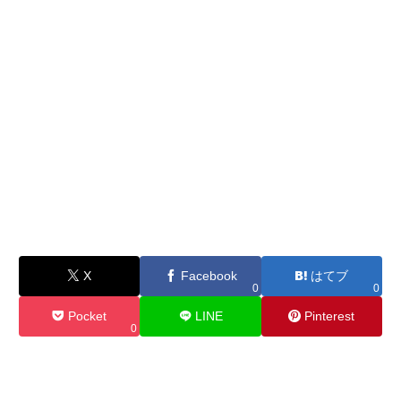
X
Facebook
はてブ
0
0
Pocket
LINE
Pinterest
0