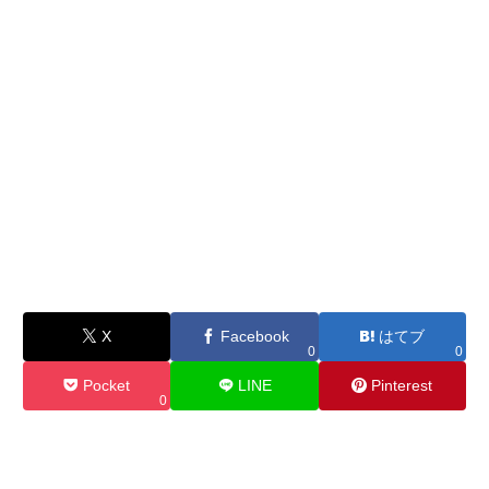
X
Facebook
はてブ
0
0
Pocket
LINE
Pinterest
0