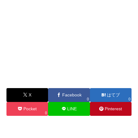
X
Facebook
はてブ
0
0
Pocket
LINE
Pinterest
0