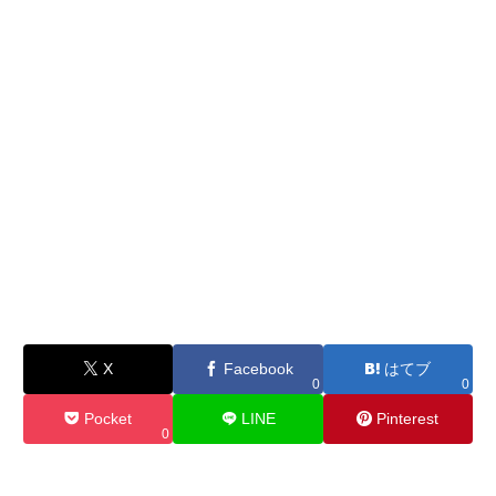
X
Facebook
はてブ
0
0
Pocket
LINE
Pinterest
0