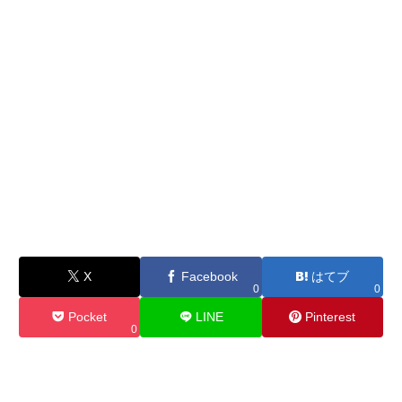
X
Facebook
はてブ
0
0
Pocket
LINE
Pinterest
0