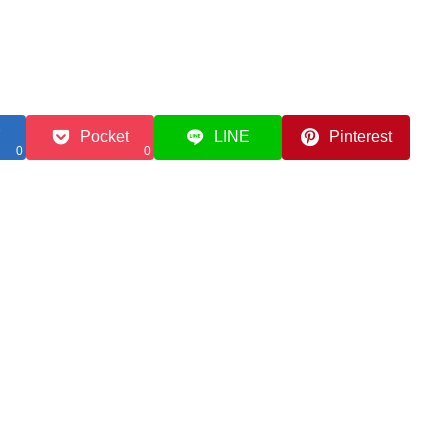
Pocket
LINE
Pinterest
0
0