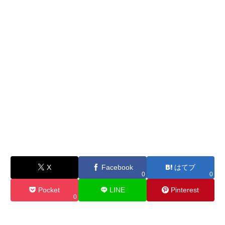
X
Facebook
はてブ
0
0
Pocket
LINE
Pinterest
0