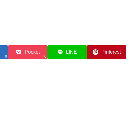
Pocket
LINE
Pinterest
0
0