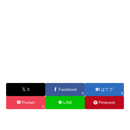
X
Facebook
はてブ
0
0
Pocket
LINE
Pinterest
0