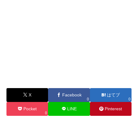
X
Facebook
はてブ
0
0
Pocket
LINE
Pinterest
0