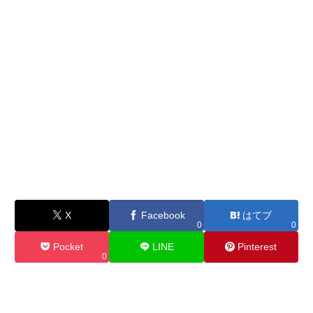
X
Facebook
はてブ
0
0
Pocket
LINE
Pinterest
0