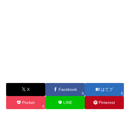
X
Facebook
はてブ
0
0
Pocket
LINE
Pinterest
0