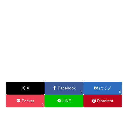
X
Facebook
はてブ
0
0
Pocket
LINE
Pinterest
0