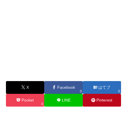
X
Facebook
はてブ
0
0
Pocket
LINE
Pinterest
0