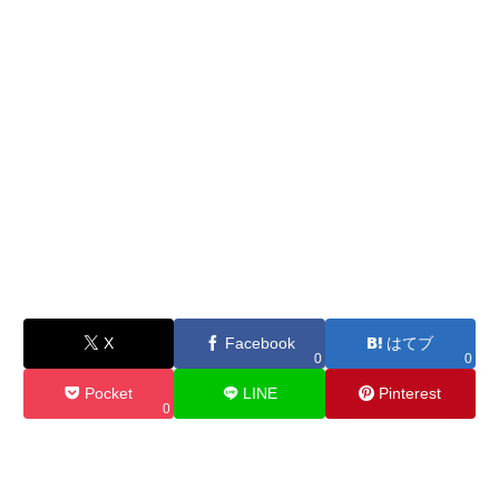
X
Facebook
はてブ
0
0
Pocket
LINE
Pinterest
0