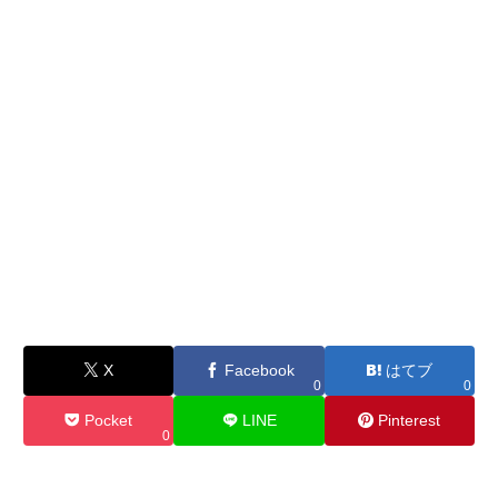
X
Facebook
はてブ
0
0
Pocket
LINE
Pinterest
0