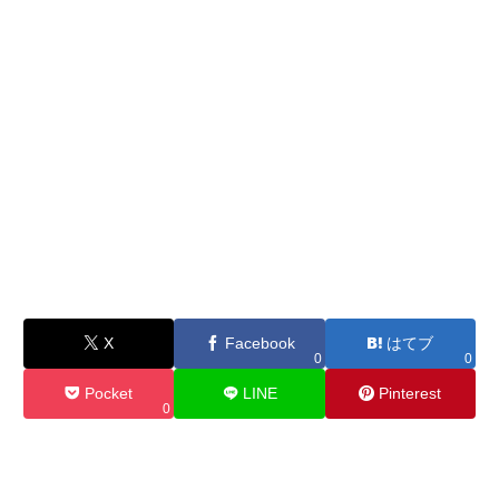
X
Facebook
はてブ
0
0
Pocket
LINE
Pinterest
0