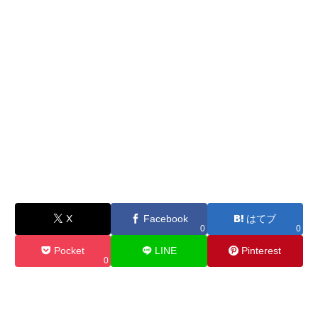
X
Facebook
はてブ
0
0
Pocket
LINE
Pinterest
0