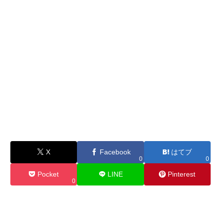
X
Facebook
はてブ
0
0
Pocket
LINE
Pinterest
0