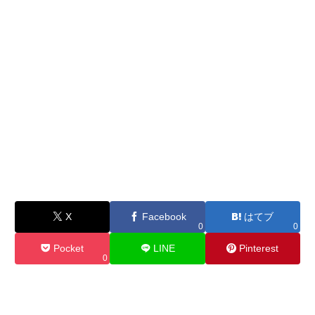
X
Facebook
はてブ
0
0
Pocket
LINE
Pinterest
0