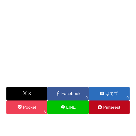
X
Facebook
はてブ
0
0
Pocket
LINE
Pinterest
0