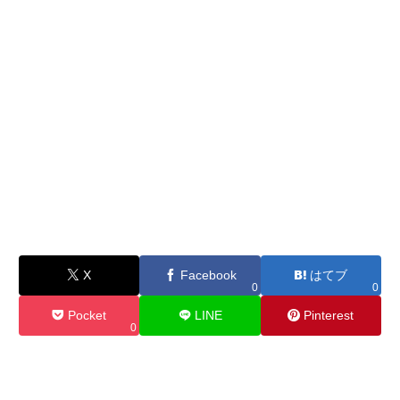
X
Facebook
はてブ
0
0
Pocket
LINE
Pinterest
0