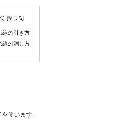
次
め線の引き方
め線の消し方
定を使います。