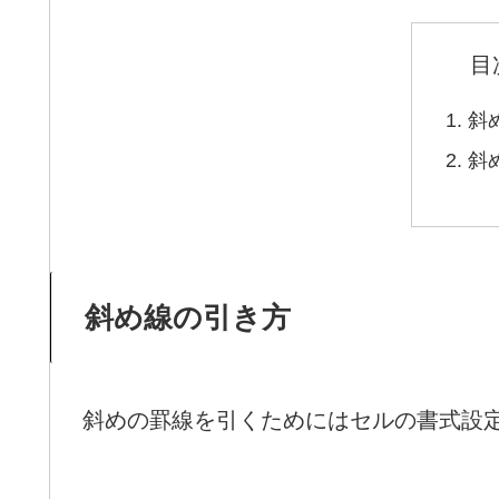
目
斜
斜
斜め線の引き方
斜めの罫線を引くためにはセルの書式設