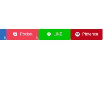
Pocket
LINE
Pinterest
0
0