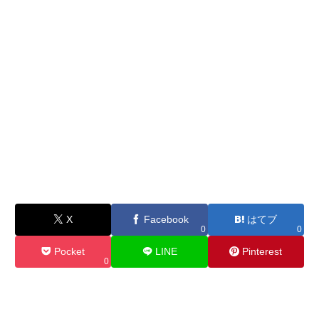
X
Facebook
はてブ
0
0
Pocket
LINE
Pinterest
0