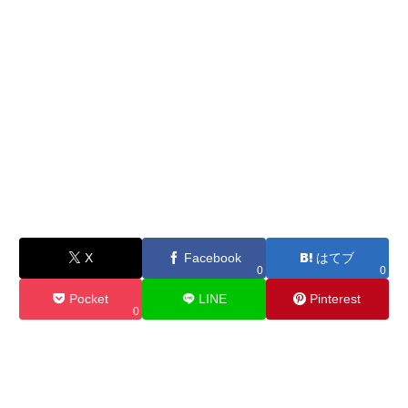
X
Facebook
はてブ
0
0
Pocket
LINE
Pinterest
0