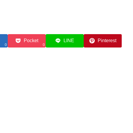
Pocket
LINE
Pinterest
0
0