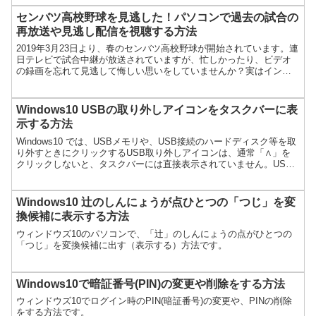
センバツ高校野球を見逃した！パソコンで過去の試合の
再放送や見逃し配信を視聴する方法
2019年3月23日より、春のセンバツ高校野球が開始されています。連
日テレビで試合中継が放送されていますが、忙しかったり、ビデオ
の録画を忘れて見逃して悔しい思いをしていませんか？実はインタ
ーネットサイトのスポーツナビでは、センバツLIVE!...
Windows10 USBの取り外しアイコンをタスクバーに表
示する方法
Windows10 では、USBメモリや、USB接続のハードディスク等を取
り外すときにクリックするUSB取り外しアイコンは、通常「∧」を
クリックしないと、タスクバーには直接表示されていません。USB
メモリ等を頻繁に使う場合には、このひと手間...
Windows10 辻のしんにょうが点ひとつの「つじ」を変
換候補に表示する方法
ウィンドウズ10のパソコンで、「辻」のしんにょうの点がひとつの
「つじ」を変換候補に出す（表示する）方法です。
Windows10で暗証番号(PIN)の変更や削除をする方法
ウィンドウズ10でログイン時のPIN(暗証番号)の変更や、PINの削除
をする方法です。