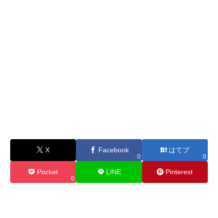
X
Facebook
はてブ
0
0
Pocket
LINE
Pinterest
0